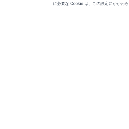
に必要な Cookie は、この設定にかか
備考
参考資料
JIS G 3466