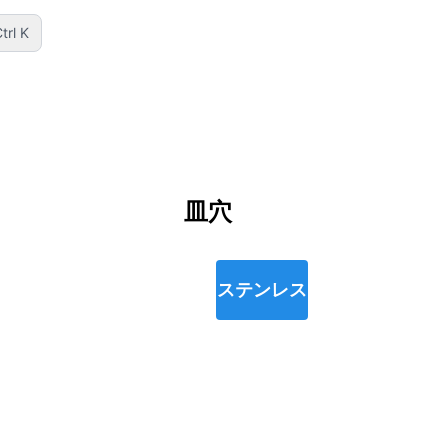
trl K
皿穴
ステンレス