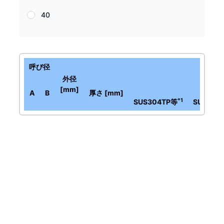
40
呼び径
外径
[mm]
A
B
厚さ [mm]
*1
SUS304TP等
SUS309