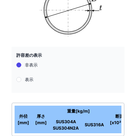
許容差の表示
非表示
表示
重量[kg/m]
外径
厚さ
断面積
SUS304A
[mm]
[mm]
[x10² mm²]
SUS316A
SUS304N2A