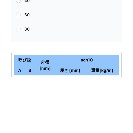
40
60
80
呼び径
sch
10
外径
[mm]
A
B
厚さ [mm]
重量[kg/m]