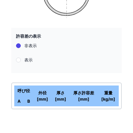
許容差の表示
非表示
表示
呼び径
外径
厚さ
厚さ許容差
重量
[mm]
[mm]
[mm]
[kg/m]
A
B