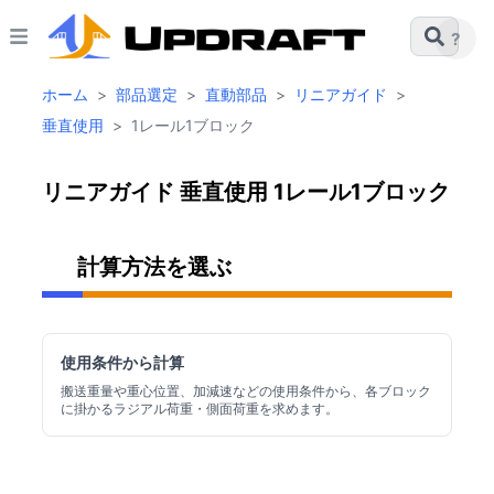
?
ホーム
>
部品選定
>
直動部品
>
リニアガイド
>
垂直使用
>
1レール1ブロック
リニアガイド 垂直使用 1レール1ブロック
計算方法を選ぶ
使用条件から計算
搬送重量や重心位置、加減速などの使用条件から、各ブロック
に掛かるラジアル荷重・側面荷重を求めます。